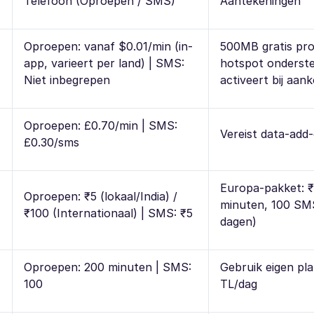
Telefoon (Oproepen / SMS)
Aantekeningen
Oproepen: vanaf $0.01/min (in-
500MB gratis pro
app, varieert per land) | SMS:
hotspot onderst
Niet inbegrepen
activeert bij aan
Oproepen: £0.70/min | SMS:
Vereist data-add
£0.30/sms
Europa-pakket: 
Oproepen: ₹5 (lokaal/India) /
minuten, 100 SM
₹100 (Internationaal) | SMS: ₹5
dagen)
Oproepen: 200 minuten | SMS:
Gebruik eigen pl
100
TL/dag