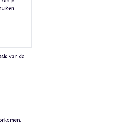
 om je
ruiken
asis van de
oorkomen.