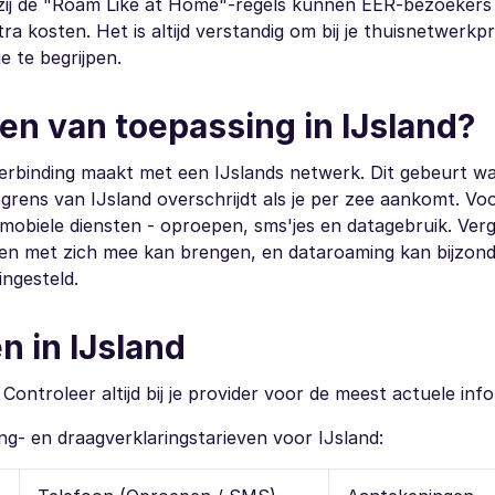
kzij de "Roam Like at Home"-regels kunnen EER-bezoekers
a kosten. Het is altijd verstandig om bij je thuisnetwerkpr
e te begrijpen.
n van toepassing in IJsland?
erbinding maakt met een IJslands netwerk. Dit gebeurt wa
grens van IJsland overschrijdt als je per zee aankomt. Vo
mobiele diensten - oproepen, sms'jes en datagebruik. Verg
en met zich mee kan brengen, en dataroaming kan bijzonde
ingesteld.
n in IJsland
ontroleer altijd bij je provider voor de meest actuele info
- en draagverklaringstarieven voor IJsland: