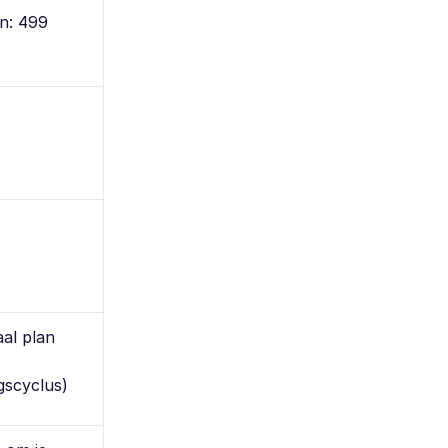
an: 499
al plan
gscyclus)