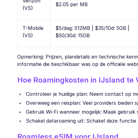
Verizon
$2.05 per MB
(VS)
T-Mobile
$5/dag: 512MB | $35/10d: 5GB |
(VS)
$50/30d: 15GB
Opmerking: Prijzen, plandetails en technische kenme
informatie die beschikbaar was op de officiële web
Hoe Roamingkosten in IJsland te
Controleer je huidige plan: Neem contact op me
Overweeg een reisplan: Veel providers bieden s
Gebruik Wi-Fi wanneer mogelijk: Maak gebruik v
Schakel dataroaming uit: Schakel deze functie 
Roamless eSIM voor IJsland