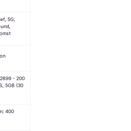
ef, 5G,
eund,
komst
-on
₹2899 - 200
S, 5GB (30
an: 400