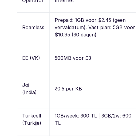
Operator
Internet
Prepaid: 1GB voor $2.45 (geen
Roamless
vervaldatum); Vast plan: 5GB voor
$10.95 (30 dagen)
EE (VK)
500MB voor £3
Joi
₹0.5 per KB
(India)
Turkcell
1GB/week: 300 TL | 3GB/2w: 600
(Turkije)
TL