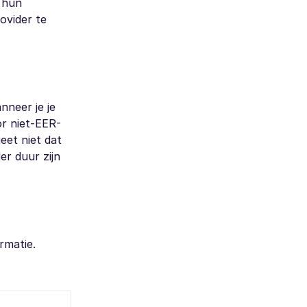
 hun
ovider te
nneer je je
or niet-EER-
eet niet dat
r duur zijn
rmatie.