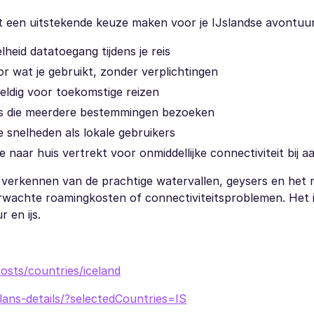
t een uitstekende keuze maken voor je IJslandse avontuur
heid datatoegang tijdens je reis
oor wat je gebruikt, zonder verplichtingen
geldig voor toekomstige reizen
gers die meerdere bestemmingen bezoeken
 snelheden als lokale gebruikers
je naar huis vertrekt voor onmiddellijke connectiviteit bij 
verkennen van de prachtige watervallen, geysers en het 
rwachte roamingkosten of connectiviteitsproblemen. Het 
 en ijs.
osts/countries/iceland
plans-details/?selectedCountries=IS