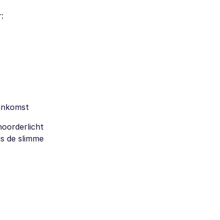
:
aankomst
noorderlicht
is de slimme