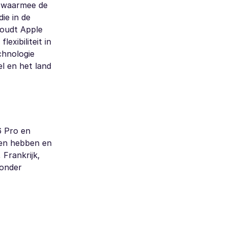
M, waarmee de
ie in de
houdt Apple
xibiliteit in
chnologie
l en het land
6 Pro en
len hebben en
 Frankrijk,
 onder