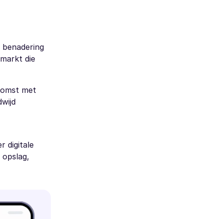
y benadering
 markt die
ekomst met
wijd
 digitale
 opslag,