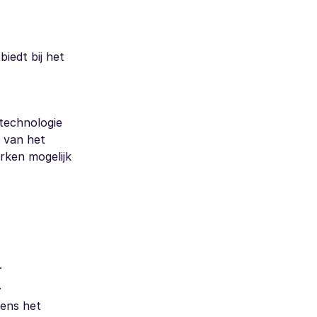
iedt bij het
technologie
t van het
erken mogelijk
.
.
dens het