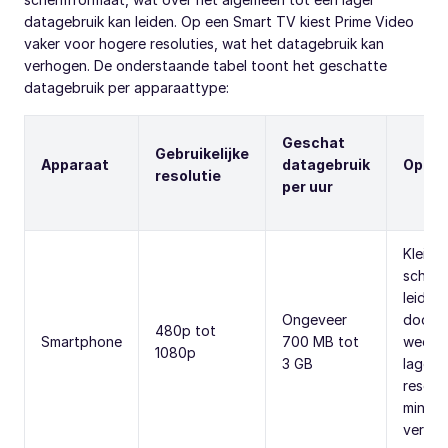
datagebruik kan leiden. Op een Smart TV kiest Prime Video
vaker voor hogere resoluties, wat het datagebruik kan
verhogen. De onderstaande tabel toont het geschatte
datagebruik per apparaattype:
Geschat
Gebruikelijke
Apparaat
datagebruik
Opmer
resolutie
per uur
Kleine
scher
leiden
Ongeveer
doorga
480p tot
Smartphone
700 MB tot
weerg
1080p
3 GB
lagere
resolut
minder
verbrui