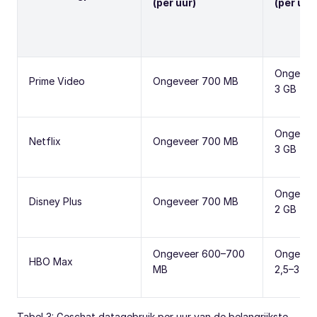
(per uur)
(per uur
Ongevee
Prime Video
Ongeveer 700 MB
3 GB
Ongevee
Netflix
Ongeveer 700 MB
3 GB
Ongevee
Disney Plus
Ongeveer 700 MB
2 GB
Ongeveer 600–700
Ongevee
HBO Max
MB
2,5–3 GB
Tabel 3: Geschat datagebruik per uur van de belangrijkste