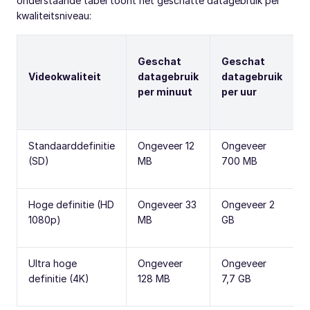
onderstaande tabel toont het geschatte datagebruik per
kwaliteitsniveau:
Geschat
Geschat
Videokwaliteit
datagebruik
datagebruik
per minuut
per uur
Standaarddefinitie
Ongeveer 12
Ongeveer
(SD)
MB
700 MB
Hoge definitie (HD
Ongeveer 33
Ongeveer 2
1080p)
MB
GB
Ultra hoge
Ongeveer
Ongeveer
definitie (4K)
128 MB
7,7 GB