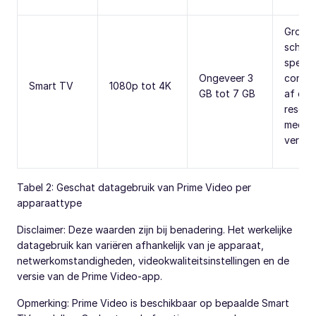
Groter
scher
spelen
Ongeveer 3
conten
Smart TV
1080p tot 4K
GB tot 7 GB
af op 
resolu
meer d
verbrui
Tabel 2: Geschat datagebruik van Prime Video per
apparaattype
Disclaimer: Deze waarden zijn bij benadering. Het werkelijke
datagebruik kan variëren afhankelijk van je apparaat,
netwerkomstandigheden, videokwaliteitsinstellingen en de
versie van de Prime Video-app.
Opmerking: Prime Video is beschikbaar op bepaalde Smart