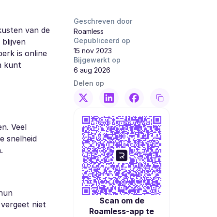
Geschreven door
 kusten van de
Roamless
Gepubliceerd op
blijven
15 nov 2023
erk is online
Bijgewerkt op
m kunt
6 aug 2026
Delen op
en. Veel
e snelheid
.
 hun
Scan om de
vergeet niet
Roamless-app te