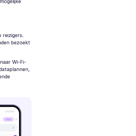
mogelijke
reizigers.
anden bezoekt
naar Wi-Fi-
 dataplannen,
gende