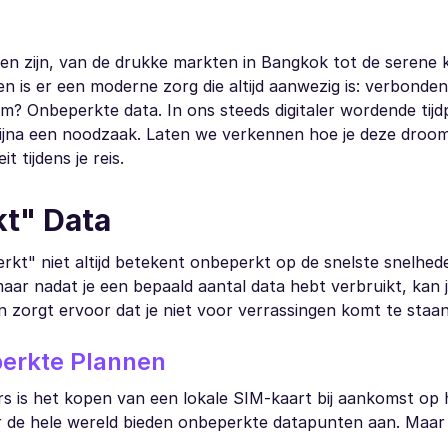
igen zijn, van de drukke markten in Bangkok tot de serene
n is er een moderne zorg die altijd aanwezig is: verbonden 
 Onbeperkte data. In ons steeds digitaler wordende tijdp
 is bijna een noodzaak. Laten we verkennen hoe je deze droo
 tijdens je reis.
kt" Data
perkt" niet altijd betekent onbeperkt op de snelste snelhed
ar nadat je een bepaald aantal data hebt verbruikt, kan j
 zorgt ervoor dat je niet voor verrassingen komt te staan
perkte Plannen
ers is het kopen van een lokale SIM-kaart bij aankomst op
r de hele wereld bieden onbeperkte datapunten aan. Maar 