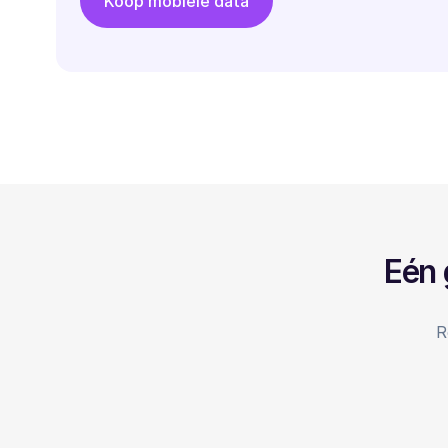
Koop mobiele data
Eén 
R