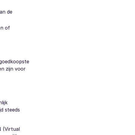
van de
en of
e goedkoopste
n zijn voor
lijk
jd steeds
 (Virtual