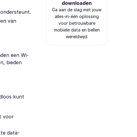
downloaden
Ga aan de slag met jouw
s ondersteunt.
alles-in-één oplossing
gen van
voor betrouwbare
mobiele data en bellen
wereldwijd.
nden een Wi-
n, bieden
dloos kunt
t voor
kte data-