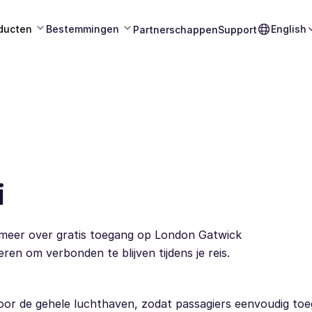
ducten
Bestemmingen
English
Partnerschappen
Support
i
es meer over gratis toegang op London Gatwick
n om verbonden te blijven tijdens je reis.
door de gehele luchthaven, zodat passagiers eenvoudig t