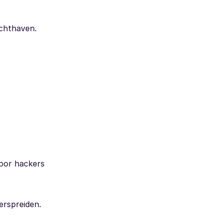
uchthaven.
voor hackers
erspreiden.