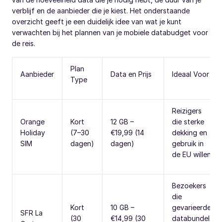
verblijf en de aanbieder die je kiest. Het onderstaande
overzicht geeft je een duidelijk idee van wat je kunt
verwachten bij het plannen van je mobiele databudget voor
de reis.
Plan
Aanbieder
Data en Prijs
Ideaal Voor
Type
Reizigers
Orange
Kort
12 GB –
die sterke
Holiday
(7–30
€19,99 (14
dekking en
SIM
dagen)
dagen)
gebruik in
de EU willen
Bezoekers
die
Kort
10 GB –
gevarieerde
SFR La
(30
€14,99 (30
databundels