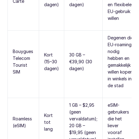
Carte
dagen)
dagen)
en flexibele
EU-gebruik
willen
Degenen die
EU-roaming
Bouygues
nodig
Kort
30 GB –
Telecom
hebben en
(15–30
€39,90 (30
Tourist
gemakkelijk
dagen)
dagen)
SIM
willen kopen
in winkels in
de stad
1 GB – $2,95
eSIM-
(geen
gebruikers
Kort
Roamless
vervaldatum);
die het
tot
(eSIM)
20 GB –
liever
lang
$19,95 (geen
vooraf