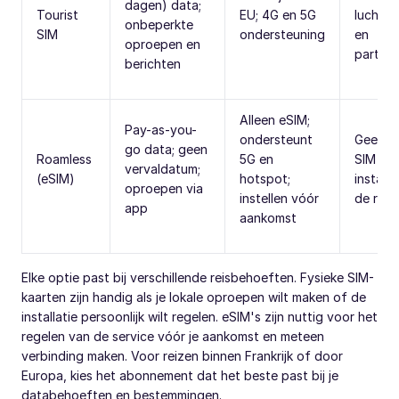
dagen) data;
Tourist
EU; 4G en 5G
luchth
onbeperkte
SIM
ondersteuning
en
oproepen en
partner
berichten
Alleen eSIM;
Pay-as-you-
ondersteunt
Geen f
go data; geen
Roamless
5G en
SIM nod
vervaldatum;
(eSIM)
hotspot;
install
oproepen via
instellen vóór
de reis
app
aankomst
Elke optie past bij verschillende reisbehoeften. Fysieke SIM-
kaarten zijn handig als je lokale oproepen wilt maken of de
installatie persoonlijk wilt regelen. eSIM's zijn nuttig voor het
regelen van de service vóór je aankomst en meteen
verbinding maken. Voor reizen binnen Frankrijk of door
Europa, kies het abonnement dat het beste past bij je
databehoeften en bestemmingen.