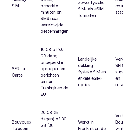
zowel fysieke
SIM
beperkte
en in
SIM- als eSIM-
minuten en
stadswi
formaten
SMS naar
wereldwijde
bestemmingen
10 GB of 80
GB data;
Landelijke
Verkrij
onbeperkte
dekking;
SFR-win
SFR La
oproepen en
fysieke SIM en
superm
Carte
berichten
enkele eSIM-
en
binnen
opties
retailp
Frankrijk en de
EU
20 GB (15
Verkrij
dagen) of 30
Bouygues
Werkt in
Bouygu
GB (30
Telecom
Frankrijk en de
winkels