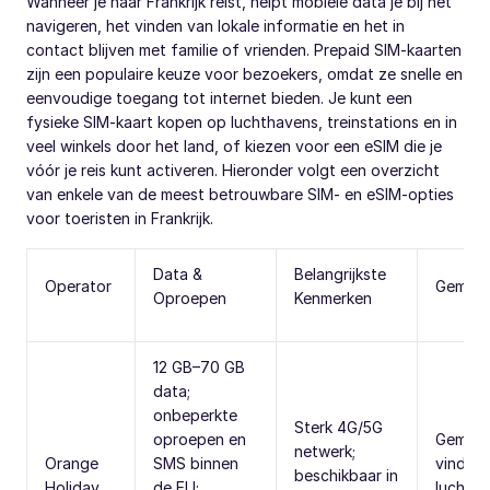
Wanneer je naar Frankrijk reist, helpt mobiele data je bij het
navigeren, het vinden van lokale informatie en het in
contact blijven met familie of vrienden. Prepaid SIM-kaarten
zijn een populaire keuze voor bezoekers, omdat ze snelle en
eenvoudige toegang tot internet bieden. Je kunt een
fysieke SIM-kaart kopen op luchthavens, treinstations en in
veel winkels door het land, of kiezen voor een eSIM die je
vóór je reis kunt activeren. Hieronder volgt een overzicht
van enkele van de meest betrouwbare SIM- en eSIM-opties
voor toeristen in Frankrijk.
Data &
Belangrijkste
Operator
Gemak
Oproepen
Kenmerken
12 GB–70 GB
data;
onbeperkte
Sterk 4G/5G
oproepen en
Gemakke
netwerk;
Orange
SMS binnen
vinden
beschikbaar in
Holiday
de EU;
luchth