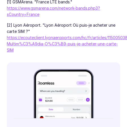
[1] GSMArena. "France LTE bands."
https://www.gsmarena.com/network-bands.php3?
sCountry=France
[2] Lyon Aéroport. "Lyon Aéroport Où puis-je acheter une
carte SIM ?"
https://ecouteclient.lyonaeroports.com/hc/fr/articles/1150050
Multim%C3%A9dia-O%C3%B9-puis-je-acheter-une-carte-
SIM