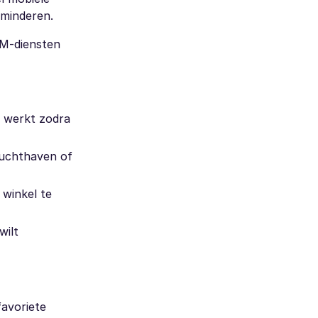
rminderen.
IM-diensten
n werkt zodra
luchthaven of
 winkel te
wilt
avoriete