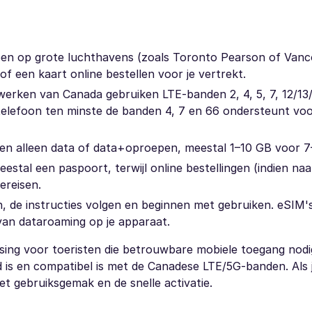
pen op grote luchthavens (zoals Toronto Pearson of Vanco
f een kaart online bestellen voor je vertrekt.
twerken van Canada gebruiken LTE-banden 2, 4, 5, 7, 12/13
telefoon ten minste de banden 4, 7 en 66 ondersteunt vo
den alleen data of data+oproepen, meestal 1–10 GB voor 7
estal een paspoort, terwijl online bestellingen (indien naa
ereisen.
en, de instructies volgen en beginnen met gebruiken. eSIM'
an dataroaming op je apparaat.
ssing voor toeristen die betrouwbare mobiele toegang nod
d is en compatibel is met de Canadese LTE/5G-banden. Als 
 gebruiksgemak en de snelle activatie.