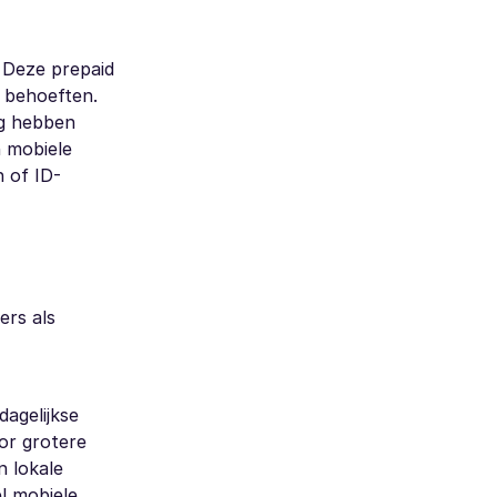
. Deze prepaid
e behoeften.
ig hebben
n mobiele
 of ID-
ers als
agelijkse
or grotere
n lokale
l mobiele