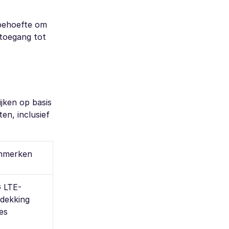
 behoefte om
 toegang tot
ijken op basis
en, inclusief
enmerken
 LTE-
 dekking
es