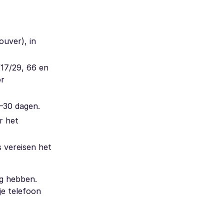
uver), in
/17/29, 66 en
or
–30 dagen.
r het
s vereisen het
ig hebben.
je telefoon