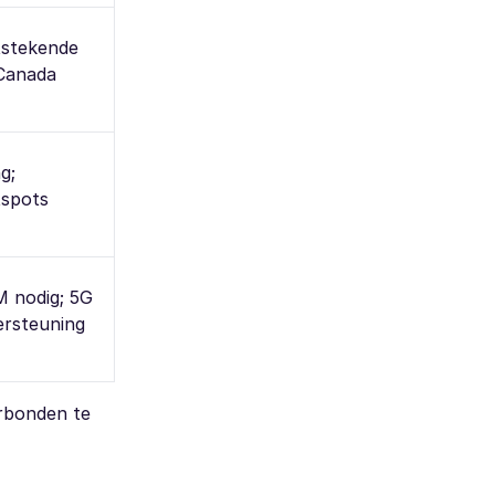
tstekende
-Canada
g;
tspots
M nodig; 5G
ersteuning
erbonden te