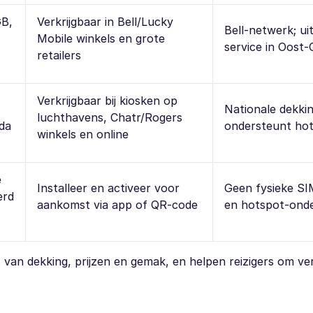
GB,
Verkrijgbaar in Bell/Lucky
Bell-netwerk; ui
Mobile winkels en grote
service in Oost
retailers
Verkrijgbaar bij kiosken op
)
Nationale dekkin
luchthavens, Chatr/Rogers
da
ondersteunt ho
winkels en online
e
Installeer en activeer voor
Geen fysieke SI
erd
aankomst via app of QR-code
en hotspot-ond
 van dekking, prijzen en gemak, en helpen reizigers om v