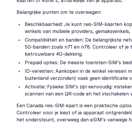
kaarten of eSIM's, afhankelijk van je apparaat.
Belangrijke punten om te overwegen:
Beschikbaarheid: Je kunt reis-SIM-kaarten ko
winkels van mobiele providers, gemakswinkels, o
Compatibiliteit en banden: De belangrijkste ne
5G-banden zoals n71 en n78. Controleer of je 
betrouwbare 4G-dekking.
Prepaid opties: De meeste toeristen-SIM's bie
ID-vereisten: Aankopen in de winkel vereisen me
buitenland verzonden) vaak geen identificatie v
Activatie: Fysieke SIM's zijn eenvoudig: instek
scannen van een QR-code en het inschakelen v
Een Canada reis-SIM-kaart is een praktische oplo
Controleer voor je kiest of je apparaat ontgrendel
het ondersteunt, overweeg dan eSIM's vanwege het