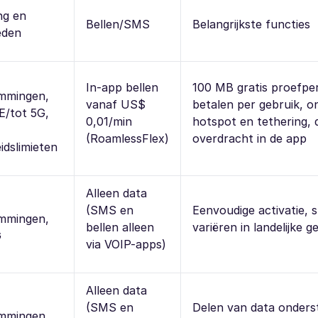
ng en
Bellen/SMS
Belangrijkste functies
eden
In-app bellen
100 MB gratis proefper
mmingen,
vanaf US$
betalen per gebruik, 
E/tot 5G,
0,01/min
hotspot en tethering, 
(RoamlessFlex)
overdracht in de app
idslimieten
Alleen data
(SMS en
Eenvoudige activatie, 
mmingen,
bellen alleen
variëren in landelijke g
G
via VOIP-apps)
Alleen data
(SMS en
Delen van data onders
mmingen,