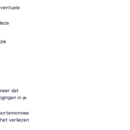
eventuele
deze
zië
nneer dat
igingen in je
s-portemonnee
het verliezen