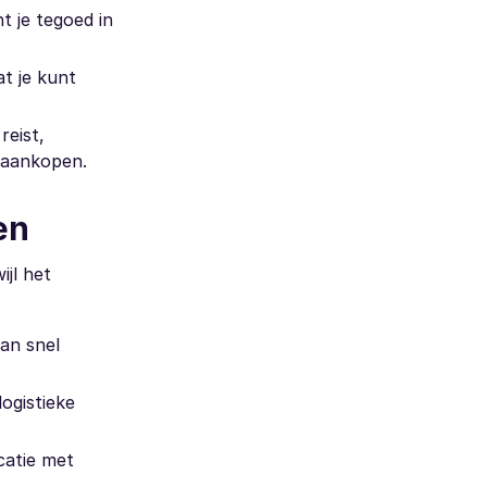
t je tegoed in
t je kunt
reist,
a aankopen.
en
jl het
kan snel
ogistieke
catie met