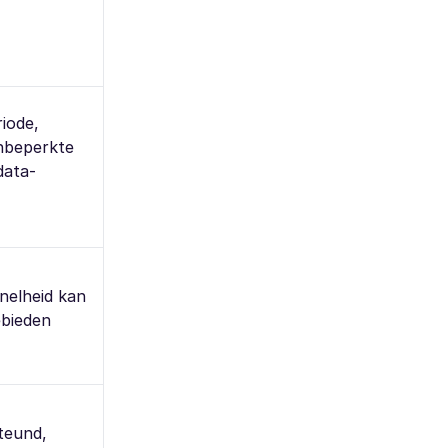
iode,
onbeperkte
data-
snelheid kan
ebieden
teund,