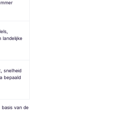
nummer
els,
 landelijke
t, snelheid
a bepaald
p basis van de