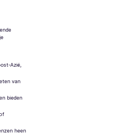
lende
je
ost-Azië,
ieten van
len bieden
of
renzen heen