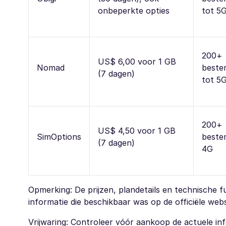
onbeperkte opties
tot 5
200+
US$ 6,00 voor 1 GB
Nomad
beste
(7 dagen)
tot 5
200+
US$ 4,50 voor 1 GB
SimOptions
beste
(7 dagen)
4G
Opmerking: De prijzen, plandetails en technische fu
informatie die beschikbaar was op de officiële web
Vrijwaring: Controleer vóór aankoop de actuele inf