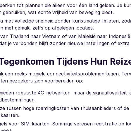
perken tot plannen die alleen voor één land gelden. Je kun
 gebruiken, wat echte vrijheid van beweging biedt.
 met volledige snelheid zonder kunstmatige limieten, zoda
 met gemak, zelfs op afgelegen locaties.
 van Thailand naar Vietnam of van Maleisië naar Indonesië 
at je verbonden blijft zonder nieuwe instellingen of extr
n Tegenkomen Tijdens Hun Reiz
ak een reeks mobiele connectiviteitsproblemen tegen. Terwi
oeten bezoekers zich voorbereiden op:
n bieden robuuste 4G-netwerken, maar de signaalkwaliteit 
andbestemmingen.
e tussen hoge roamingkosten van thuisaanbieders of de l
-kaarten.
regels voor SIM-kaarten. Sommige vereisen registratie op lo
lijkt.