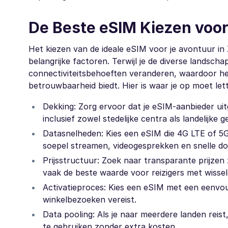
De Beste eSIM Kiezen voor
Het kiezen van de ideale eSIM voor je avontuur in 
belangrijke factoren. Terwijl je de diverse landsch
connectiviteitsbehoeften veranderen, waardoor het e
betrouwbaarheid biedt. Hier is waar je op moet let
Dekking: Zorg ervoor dat je eSIM-aanbieder uit
inclusief zowel stedelijke centra als landelijke g
Datasnelheden: Kies een eSIM die 4G LTE of 5G-
soepel streamen, videogesprekken en snelle d
Prijsstructuur: Zoek naar transparante prijze
vaak de beste waarde voor reizigers met wisse
Activatieproces: Kies een eSIM met een eenvoud
winkelbezoeken vereist.
Data pooling: Als je naar meerdere landen reist
te gebruiken zonder extra kosten.