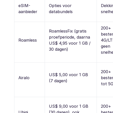
eSIM-
Opties voor
Dekki
aanbieder
databundels
snelh
200+
RoamlessFix (gratis
beste
proefperiode, daarna
Roamless
4G/LT
US$ 4,95 voor 1 GB /
geen
30 dagen)
snelhe
200+
US$ 5,00 voor 1 GB
Airalo
beste
(7 dagen)
tot 5
US$ 9,00 voor 1 GB
200+
Ubigi
(30 dagen), ook
beste