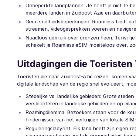
Onbeperkte landplannen: Je hoeft je niet te be
meerdere landen in Zuidoost-Azië en daarbuiten
Geen snelheidsbeperkingen: Roamless biedt data
streamen, videogesprekken voeren en navigeren
Naadloos gebruik over grenzen heen: Terwijl je
schakelt je Roamless eSIM moeiteloos over, zod
Uitdagingen die Toeriste
Toeristen die naar Zuidoost-Azië reizen, komen va
digitale landschap van de regio snel evolueert, m
Stedelijke vs. landelijke gebieden: Grote stede
verslechteren in landelijke gebieden en op eil
Roamingdilemma: Bezoekers staan voor de keuz
hindernissen van het verkrijgen van lokale SIM
Reguleringslabyrint: Elk land heeft zijn eigen 
paspoortverificatie, wat de connectiviteit bemoei