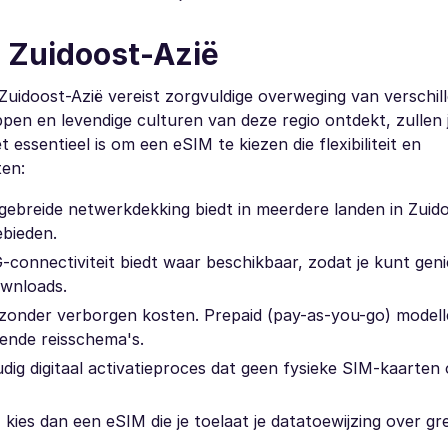
 Zuidoost-Azië
Zuidoost-Azië vereist zorgvuldige overweging van verschil
appen en levendige culturen van deze regio ontdekt, zullen 
ssentieel is om een eSIM te kiezen die flexibiliteit en
ten:
gebreide netwerkdekking biedt in meerdere landen in Zuido
ebieden.
connectiviteit biedt waar beschikbaar, zodat je kunt gen
ownloads.
n zonder verborgen kosten. Prepaid (pay-as-you-go) model
lende reisschema's.
ig digitaal activatieproces dat geen fysieke SIM-kaarten 
, kies dan een eSIM die je toelaat je datatoewijzing over g