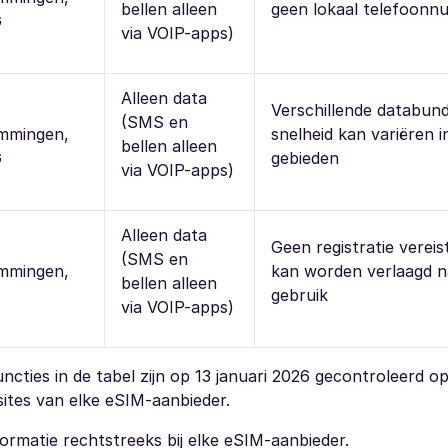
bellen alleen
geen lokaal telefoon
G
via VOIP-apps)
Alleen data
Verschillende databund
(SMS en
mmingen,
snelheid kan variëren in
bellen alleen
G
gebieden
via VOIP-apps)
Alleen data
Geen registratie vereis
(SMS en
mmingen,
kan worden verlaagd n
bellen alleen
gebruik
via VOIP-apps)
ncties in de tabel zijn op 13 januari 2026 gecontroleerd o
sites van elke eSIM-aanbieder.
ormatie rechtstreeks bij elke eSIM-aanbieder.