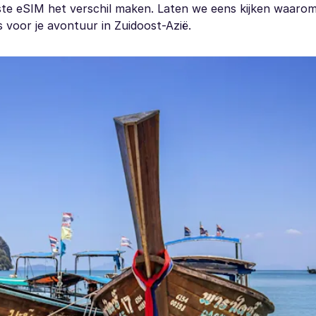
este eSIM het verschil maken. Laten we eens kijken waaro
 voor je avontuur in Zuidoost-Azië.