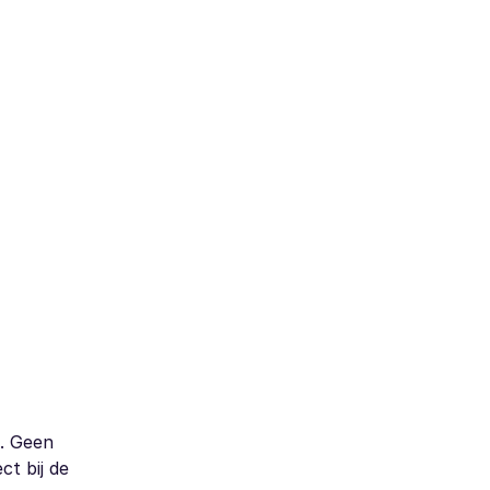
s. Geen
ct bij de