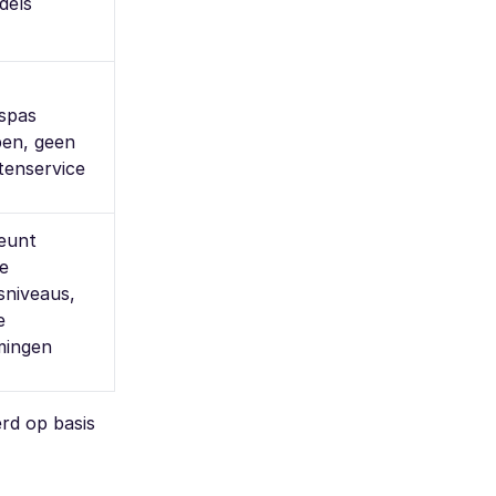
dels
spas
pen, geen
ntenservice
eunt
e
sniveaus,
e
mingen
rd op basis