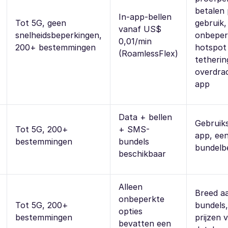
betalen 
In-app-bellen
Tot 5G, geen
gebruik,
vanaf US$
snelheidsbeperkingen,
onbeper
0,01/min
200+ bestemmingen
hotspot
(RoamlessFlex)
tetherin
overdrac
app
Data + bellen
Gebruiks
Tot 5G, 200+
+ SMS-
app, ee
bestemmingen
bundels
bundelb
beschikbaar
Alleen
Breed a
onbeperkte
Tot 5G, 200+
bundels
opties
bestemmingen
prijzen 
bevatten een