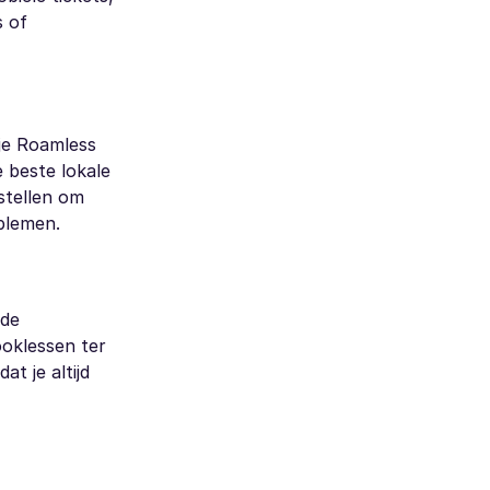
s of
je Roamless
 beste lokale
stellen om
blemen.
ude
ooklessen ter
t je altijd