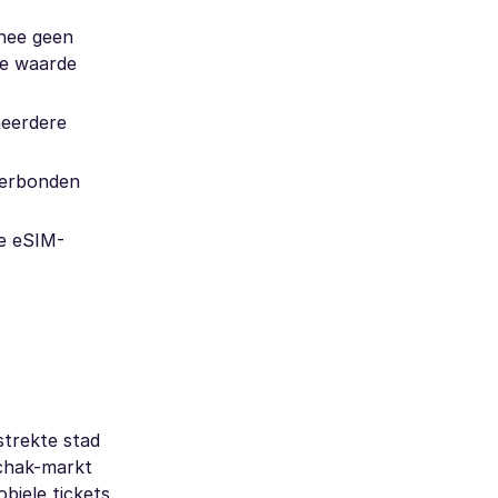
nnee geen
de waarde
meerdere
 verbonden
re eSIM-
strekte stad
uchak-markt
biele tickets,