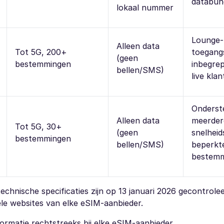
databun
lokaal nummer
Lounge-
Alleen data
Tot 5G, 200+
toegang
(geen
bestemmingen
inbegre
bellen/SMS)
live kla
Onderst
Alleen data
meerder
Tot 5G, 30+
(geen
snelheid
bestemmingen
bellen/SMS)
beperkt
bestem
chnische specificaties zijn op 13 januari 2026 gecontrolee
ële websites van elke eSIM-aanbieder.
ormatie rechtstreeks bij elke eSIM-aanbieder.