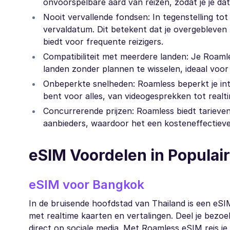
onvoorspelbare aard van reizen, zodat je je d
Nooit vervallende fondsen: In tegenstelling to
vervaldatum. Dit betekent dat je overgebleven
biedt voor frequente reizigers.
Compatibiliteit met meerdere landen: Je Roamle
landen zonder plannen te wisselen, ideaal voo
Onbeperkte snelheden: Roamless beperkt je int
bent voor alles, van videogesprekken tot realti
Concurrerende prijzen: Roamless biedt tarieve
aanbieders, waardoor het een kosteneffectieve
eSIM Voordelen in Popula
eSIM voor Bangkok
In de bruisende hoofdstad van Thailand is een eSIM 
met realtime kaarten en vertalingen. Deel je be
direct op sociale media. Met Roamless eSIM reis je