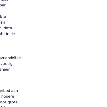
per
kte
 en
g, data-
ht in de
vriendelijke
nvoudig
eheer
anbod aan
, hogere
voor grote