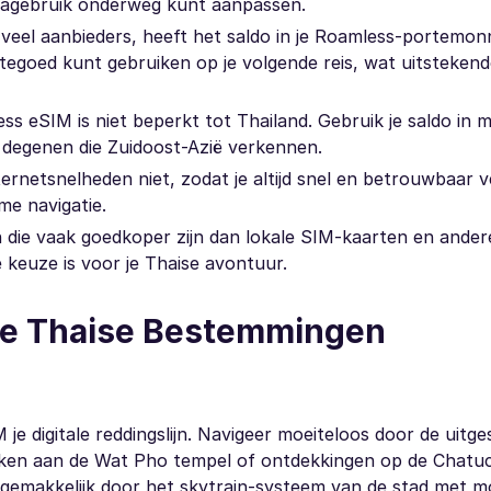
atagebruik onderweg kunt aanpassen.
t veel aanbieders, heeft het saldo in je Roamless-portemo
 tegoed kunt gebruiken op je volgende reis, wat uitsteken
ss eSIM is niet beperkt tot Thailand. Gebruik je saldo in 
r degenen die Zuidoost-Azië verkennen.
ernetsnelheden niet, zodat je altijd snel en betrouwbaar
me navigatie.
n die vaak goedkoper zijn dan lokale SIM-kaarten en ande
 keuze is voor je Thaise avontuur.
ire Thaise Bestemmingen
je digitale reddingslijn. Navigeer moeiteloos door de uitge
zoeken aan de Wat Pho tempel of ontdekkingen op de Chat
 gemakkelijk door het skytrain-systeem van de stad met mo