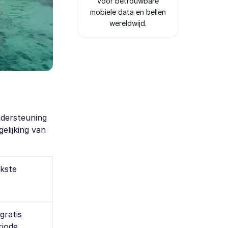
voor betrouwbare
mobiele data en bellen
wereldwijd.
ndersteuning
elijking van
jkste
gratis
iode,