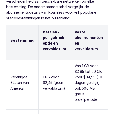
verscheidenheid aan beschikbare netwerken op elke
bestemming. De onderstaande tabel vergelijkt de
abonnementsdetails van Roamless voor vijf populaire
stagebestemmingen in het buitenland:
Betalen-
Vaste
per-gebruik-
abonnementen
N
Bestemming
optie en
en
e
vervaldatum
vervaldatum
Van 1 GB voor
$3,95 tot 20 GB
Verenigde
1 GB voor
voor $34,95 (30
T
Staten van
$2,45 (geen
dagen geldig),
o
Amerika
vervaldatum)
ook 500 MB
h
gratis
proefperiode