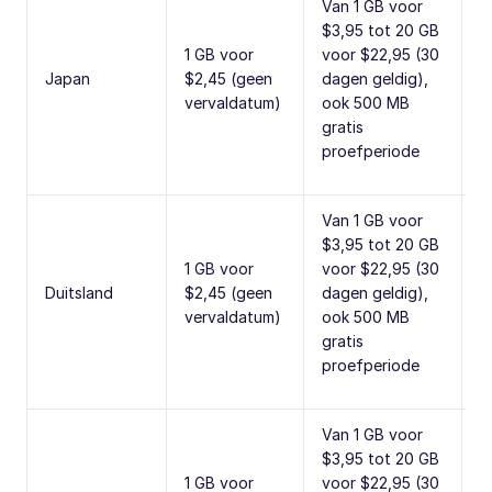
Van 1 GB voor
$3,95 tot 20 GB
1 GB voor
voor $22,95 (30
T
Japan
$2,45 (geen
dagen geldig),
o
vervaldatum)
ook 500 MB
h
gratis
proefperiode
Van 1 GB voor
$3,95 tot 20 GB
1 GB voor
voor $22,95 (30
T
Duitsland
$2,45 (geen
dagen geldig),
o
vervaldatum)
ook 500 MB
h
gratis
proefperiode
Van 1 GB voor
$3,95 tot 20 GB
1 GB voor
voor $22,95 (30
T