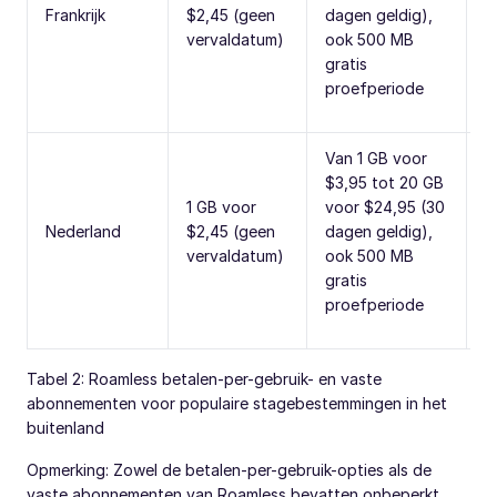
Frankrijk
$2,45 (geen
dagen geldig),
o
vervaldatum)
ook 500 MB
h
gratis
proefperiode
Van 1 GB voor
$3,95 tot 20 GB
1 GB voor
voor $24,95 (30
T
Nederland
$2,45 (geen
dagen geldig),
o
vervaldatum)
ook 500 MB
h
gratis
proefperiode
Tabel 2: Roamless betalen-per-gebruik- en vaste
abonnementen voor populaire stagebestemmingen in het
buitenland
Opmerking: Zowel de betalen-per-gebruik-opties als de
vaste abonnementen van Roamless bevatten onbeperkt