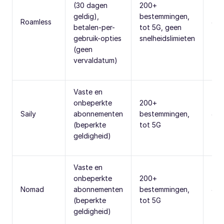
(30 dagen
200+
geldig),
bestemmingen,
Roamless
Ja,
betalen-per-
tot 5G, geen
gebruik-opties
snelheidslimieten
(geen
vervaldatum)
Vaste en
onbeperkte
200+
Saily
abonnementen
bestemmingen,
Ja
(beperkte
tot 5G
geldigheid)
Vaste en
onbeperkte
200+
Nomad
abonnementen
bestemmingen,
Ja
(beperkte
tot 5G
geldigheid)