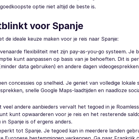
oedkoopste optie niet altijd de beste is.
blinkt voor Spanje
t de ideale keuze maken voor je reis naar Spanje:
enaarde flexibiliteit met zijn pay-as-you-go systeem. Je b
mptie kunt aanpassen op basis van je behoeften. Dit is pe
(minder data gebruiken) en andere dagen videogesprekke
n concessies op snelheid. Je geniet van volledige lokale
gesprekken, snelle Google Maps-laadtijden en naadloze soci
t veel andere aanbieders vervalt het tegoed in je Roamless
ount kunt opwaarderen voor je reis en het resterende sald
 in Spanje is of ergens anders.
beperkt tot Spanje. Je tegoed kan in meerdere landen gebr
ere Europese bestemmingen verkennen. Ga naar Frankrijk o