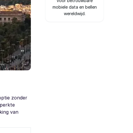
voor betrouwbare
mobiele data en bellen
wereldwijd.
optie zonder
eperkte
king van