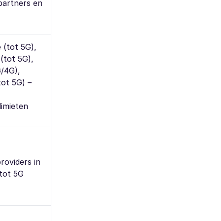
artners en
 (tot 5G),
(tot 5G),
G/4G),
ot 5G) –
limieten
roviders in
tot 5G