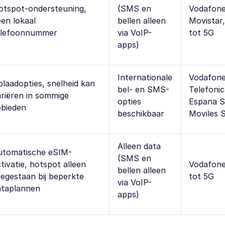
otspot-ondersteuning,
(SMS en
Vodafone
en lokaal
bellen alleen
Movistar,
elefoonnummer
via VoIP-
tot 5G
apps)
Internationale
Vodafone
laadopties, snelheid kan
bel- en SMS-
Telefonic
ariëren in sommige
opties
Espana S.
ebieden
beschikbaar
Moviles S
Alleen data
utomatische eSIM-
(SMS en
tivatie, hotspot alleen
Vodafone
bellen alleen
egestaan bij beperkte
tot 5G
via VoIP-
ataplannen
apps)