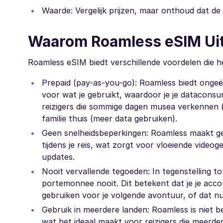
Waarde: Vergelijk prijzen, maar onthoud dat de g
Waarom Roamless eSIM Uit
Roamless eSIM biedt verschillende voordelen die he
Prepaid (pay-as-you-go): Roamless biedt ongeëv
voor wat je gebruikt, waardoor je je dataconsu
reizigers die sommige dagen musea verkennen 
familie thuis (meer data gebruiken).
Geen snelheidsbeperkingen: Roamless maakt gee
tijdens je reis, wat zorgt voor vloeiende video
updates.
Nooit vervallende tegoeden: In tegenstelling to
portemonnee nooit. Dit betekent dat je je acc
gebruiken voor je volgende avontuur, of dat nu
Gebruik in meerdere landen: Roamless is niet 
wat het ideaal maakt voor reizigers die meerd