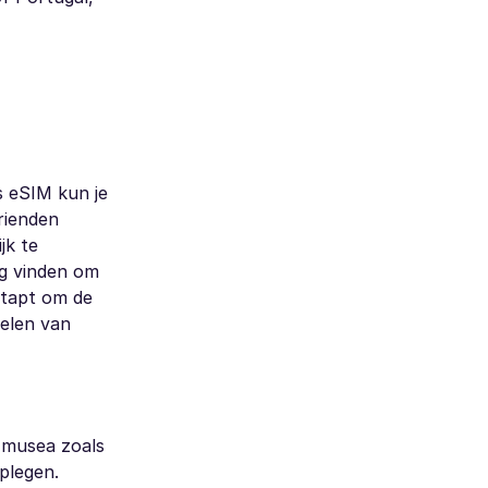
s eSIM kun je
rienden
jk te
ig vinden om
stapt om de
selen van
 musea zoals
plegen.