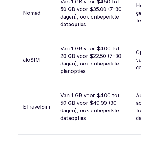
Van 1 GB voor $4.50 tot
H
50 GB voor $35.00 (7–30
Nomad
ge
dagen), ook onbeperkte
t
dataopties
Van 1 GB voor $4.00 tot
Op
20 GB voor $22.50 (7–30
aloSIM
v
dagen), ook onbeperkte
g
planopties
Van 1 GB voor $4.00 tot
A
50 GB voor $49.99 (30
ac
ETravelSim
dagen), ook onbeperkte
to
dataopties
d