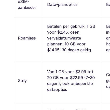
eSIM-
Data-planopties
B
aanbieder
Betalen per gebruik: 1 GB
Be
voor $2.45, geen
i
Roamless
vervaldatumVaste
gr
plannen: 10 GB voor
h
$14.95, 30 dagen geldig
a
Van 1 GB voor $3.99 tot
G
20 GB voor $22.99 (7–30
Saily
ge
dagen), ook onbeperkte
op
dataopties