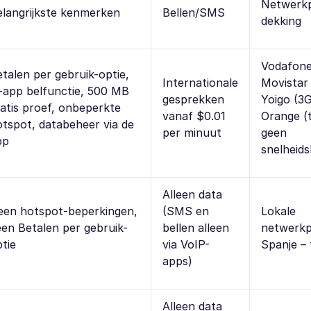
Netwerkp
elangrijkste kenmerken
Bellen/SMS
dekking
Vodafone
talen per gebruik-optie,
Internationale
Movistar 
n-app belfunctie, 500 MB
gesprekken
Yoigo (3
atis proef, onbeperkte
vanaf $0.01
Orange (t
otspot, databeheer via de
per minuut
geen
pp
snelheids
Alleen data
een hotspot-beperkingen,
(SMS en
Lokale
en Betalen per gebruik-
bellen alleen
netwerkp
tie
via VoIP-
Spanje – 
apps)
Alleen data