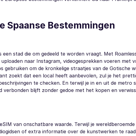
ire Spaanse Bestemmingen
is een stad die om gedeeld te worden vraagt. Met Roamles
uur uploaden naar Instagram, videogesprekken voeren met v
s gebruiken om de kronkelige straatjes van de Gotische wi
nt zoekt dat een local heeft aanbevolen, zul je het prett
chrijvingen te checken. En terwijl je in en uit de metro 
ijd verbonden blijft zonder gedoe met het kopen en verwis
n eSIM van onschatbare waarde. Terwijl je wereldberoemde
diogidsen of extra informatie over de kunstwerken te raad