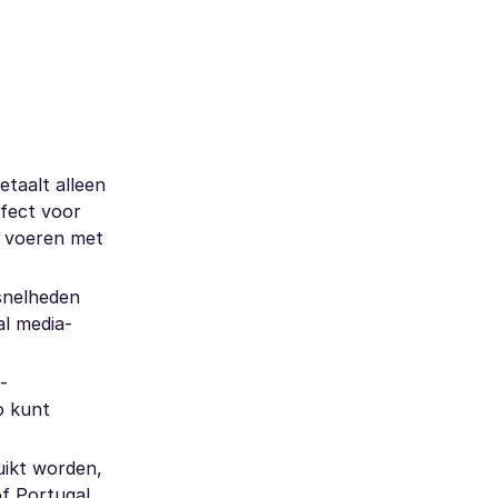
etaalt alleen
rfect voor
n voeren met
 snelheden
al media-
-
o kunt
uikt worden,
f Portugal,