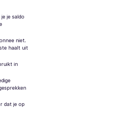
je je saldo
e
onnee niet.
te haalt uit
ruikt in
edige
o-gesprekken
r dat je op