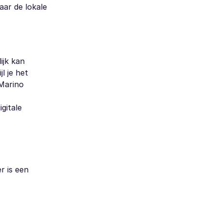
aar de lokale
ijk kan
l je het
 Marino
gitale
r is een