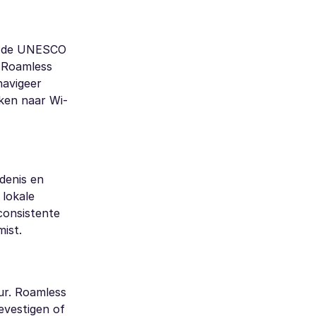
nu de UNESCO
, Roamless
navigeer
ken naar Wi-
denis en
 lokale
consistente
mist.
ur. Roamless
evestigen of