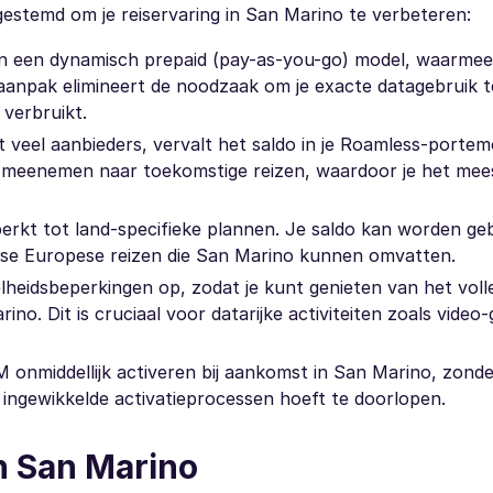
gestemd om je reiservaring in San Marino te verbeteren:
van een dynamisch prepaid (pay-as-you-go) model, waarmee 
aanpak elimineert de noodzaak om je exacte datagebruik t
 verbruikt.
t veel aanbieders, vervalt het saldo in je Roamless-portem
 meenemen naar toekomstige reizen, waardoor je het mees
perkt tot land-specifieke plannen. Je saldo kan worden geb
se Europese reizen die San Marino kunnen omvatten.
heidsbeperkingen op, zodat je kunt genieten van het voll
no. Dit is cruciaal voor datarijke activiteiten zoals vide
M onmiddellijk activeren bij aankomst in San Marino, zonde
 ingewikkelde activatieprocessen hoeft te doorlopen.
n San Marino