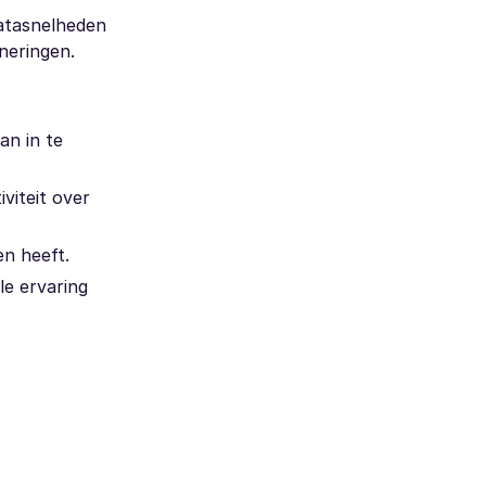
datasnelheden
nneringen.
an in te
viteit over
en heeft.
le ervaring