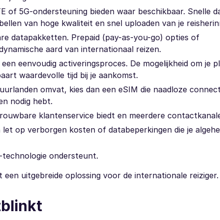
TE of 5G-ondersteuning bieden waar beschikbaar. Snelle 
eobellen van hoge kwaliteit en snel uploaden van je reisheri
re datapakketten. Prepaid (pay-as-you-go) opties of
ynamische aard van internationaal reizen.
 een eenvoudig activeringsproces. De mogelijkheid om je pl
art waardevolle tijd bij je aankomst.
buurlanden omvat, kies dan een eSIM die naadloze connecti
en nodig hebt.
etrouwbare klantenservice biedt en meerdere contactkanal
en let op verborgen kosten of databeperkingen die je algehe
M-technologie ondersteunt.
een uitgebreide oplossing voor de internationale reiziger.
blinkt