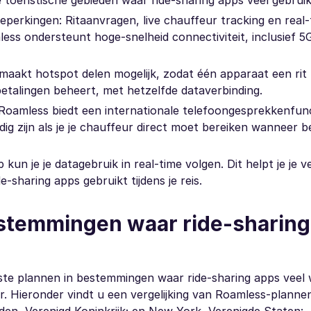
e toeristische gebieden waar ride-sharing apps veel gebrui
perkingen: Ritaanvragen, live chauffeur tracking en real-
ess ondersteunt hoge-snelheid connectiviteit, inclusief 5
aakt hotspot delen mogelijk, zodat één apparaat een rit
betalingen beheert, met hetzelfde dataverbinding.
 Roamless biedt een internationale telefoongesprekkenfunc
g zijn als je je chauffeur direct moet bereiken wanneer b
un je je datagebruik in real-time volgen. Dit helpt je je v
e-sharing apps gebruikt tijdens je reis.
stemmingen waar ride-sharing
aste plannen in bestemmingen waar ride-sharing apps veel
. Hieronder vindt u een vergelijking van Roamless-planne