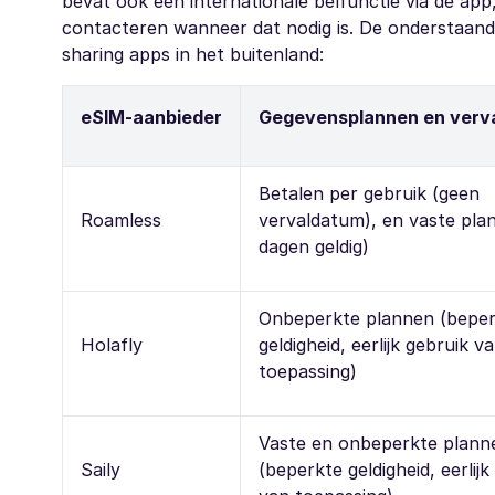
bevat ook een internationale belfunctie via de app
contacteren wanneer dat nodig is. De onderstaande
sharing apps in het buitenland:
eSIM-aanbieder
Gegevensplannen en verv
Betalen per gebruik (geen
Roamless
vervaldatum), en vaste pla
dagen geldig)
Onbeperkte plannen (bepe
Holafly
geldigheid, eerlijk gebruik v
toepassing)
Vaste en onbeperkte plann
Saily
(beperkte geldigheid, eerlijk