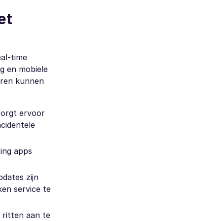
et
eal-time
ng en mobiele
toren kunnen
zorgt ervoor
ncidentele
ring apps
pdates zijn
en service te
ritten aan te