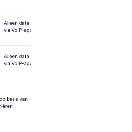
Alleen data (gesprekken
via VoIP-apps)
Alleen data (gesprekken
via VoIP-apps)
op basis van
riëren