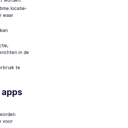
kt worden.
time locatie-
G waar
 kan
tie,
erichten in de
erbruik te
 apps
 worden
n voor