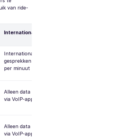
rs te
ik van ride-
Internationale belfunctie
Internationale
gesprekken vanaf $0.01
per minuut
Alleen data (gesprekken
via VoIP-apps)
Alleen data (gesprekken
via VoIP-apps)