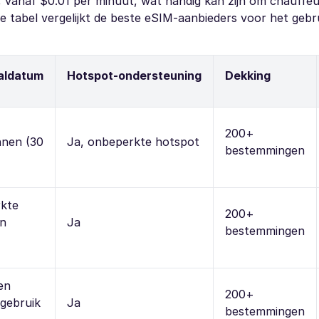
, vanaf $0.01 per minuut, wat handig kan zijn om chauffeu
 tabel vergelijkt de beste eSIM-aanbieders voor het gebru
aldatum
Hotspot-ondersteuning
Dekking
200+
nnen (30
Ja, onbeperkte hotspot
bestemmingen
rkte
200+
an
Ja
bestemmingen
en
200+
 gebruik
Ja
bestemmingen