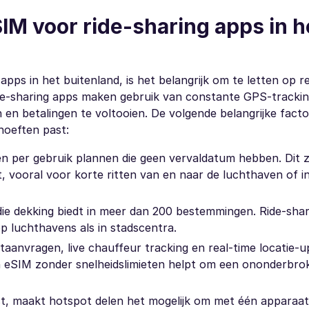
IM voor ride-sharing apps in h
apps in het buitenland, is het belangrijk om te letten op r
 Ride-sharing apps maken gebruik van constante GPS-tracki
n en betalingen te voltooien. De volgende belangrijke fac
hoeften past:
len per gebruik plannen die geen vervaldatum hebben. Dit 
kt, vooral voor korte ritten van en naar de luchthaven of i
die dekking biedt in meer dan 200 bestemmingen. Ride-sha
p luchthavens als in stadscentra.
itaanvragen, live chauffeur tracking en real-time locatie-u
n eSIM zonder snelheidslimieten helpt om een ononderbrok
st, maakt hotspot delen het mogelijk om met één apparaat 