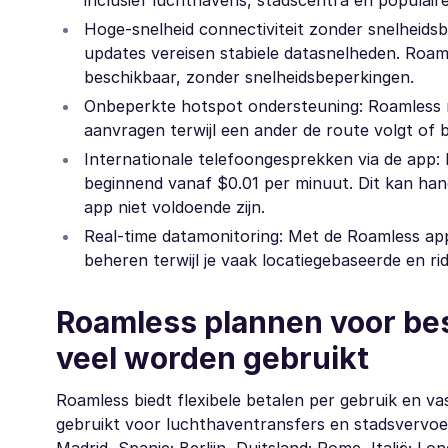
inclusief luchthavens, stadscentra en populair
Hoge-snelheid connectiviteit zonder snelheidsbe
updates vereisen stabiele datasnelheden. Roaml
beschikbaar, zonder snelheidsbeperkingen.
Onbeperkte hotspot ondersteuning: Roamless m
aanvragen terwijl een ander de route volgt of 
Internationale telefoongesprekken via de app:
beginnend vanaf $0.01 per minuut. Dit kan handi
app niet voldoende zijn.
Real-time datamonitoring: Met de Roamless app k
beheren terwijl je vaak locatiegebaseerde en rid
Roamless plannen voor be
veel worden gebruikt
Roamless biedt flexibele betalen per gebruik en v
gebruikt voor luchthaventransfers en stadsvervoer