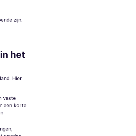
ende zijn.
in het
land. Hier
n vaste
or een korte
an
ingen,