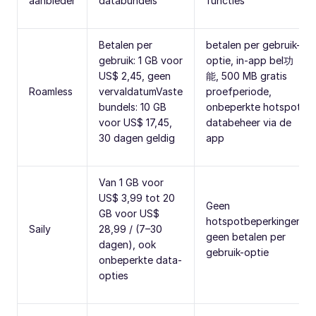
aanbieder
databundels
functies
Betalen per
betalen per gebruik-
gebruik: 1 GB voor
optie, in-app bel功
US$ 2,45, geen
能, 500 MB gratis
Roamless
vervaldatumVaste
proefperiode,
bundels: 10 GB
onbeperkte hotspot,
voor US$ 17,45,
databeheer via de
30 dagen geldig
app
Van 1 GB voor
US$ 3,99 tot 20
Geen
GB voor US$
hotspotbeperkingen,
Saily
28,99 / (7–30
geen betalen per
dagen), ook
gebruik-optie
onbeperkte data-
opties