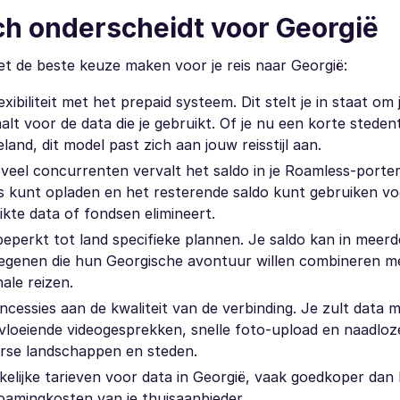
h onderscheidt voor Georgië
et de beste keuze maken voor je reis naar Georgië:
biliteit met het prepaid systeem. Dit stelt je in staat om 
alt voor de data die je gebruikt. Of je nu een korte stedent
and, dit model past zich aan jouw reisstijl aan.
t veel concurrenten vervalt het saldo in je Roamless-por
eis kunt opladen en het resterende saldo kunt gebruiken v
kte data of fondsen elimineert.
 beperkt tot land specifieke plannen. Je saldo kan in meer
 degenen die hun Georgische avontuur willen combineren 
ale reizen.
ssies aan de kwaliteit van de verbinding. Je zult data m
r vloeiende videogesprekken, snelle foto-upload en naadloz
erse landschappen en steden.
elijke tarieven voor data in Georgië, vaak goedkoper dan 
roamingkosten van je thuisaanbieder.