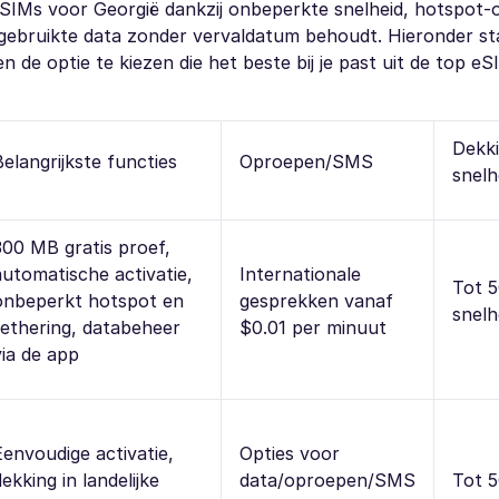
eSIMs voor Georgië dankzij onbeperkte snelheid, hotspot-
ngebruikte data zonder vervaldatum behoudt. Hieronder st
n de optie te kiezen die het beste bij je past uit de top eS
Dekk
Belangrijkste functies
Oproepen/SMS
snelh
300 MB gratis proef,
automatische activatie,
Internationale
Tot 5
onbeperkt hotspot en
gesprekken vanaf
snelh
tethering, databeheer
$0.01 per minuut
via de app
Eenvoudige activatie,
Opties voor
dekking in landelijke
data/oproepen/SMS
Tot 