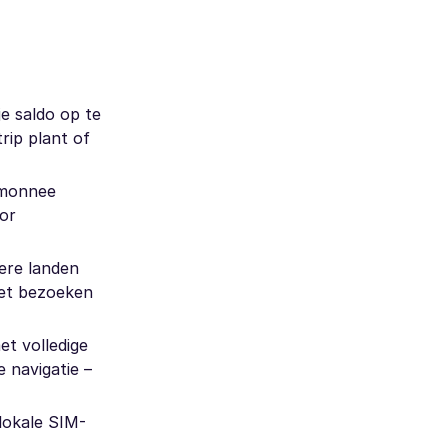
je saldo op te
rip plant of
temonnee
oor
dere landen
met bezoeken
et volledige
e navigatie –
lokale SIM-