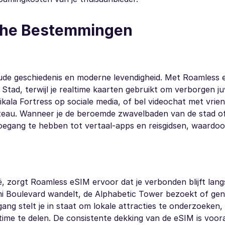
sche Bestemmingen
 oude geschiedenis en moderne levendigheid. Met Roamless
Stad, terwijl je realtime kaarten gebruikt om verborgen ju
kala Fortress op sociale media, of bel videochat met vriend
ateau. Wanneer je de beroemde zwavelbaden van de stad o
oegang te hebben tot vertaal-apps en reisgidsen, waardoor
ë, zorgt Roamless eSIM ervoor dat je verbonden blijft lang
mi Boulevard wandelt, de Alphabetic Tower bezoekt of gen
ng stelt je in staat om lokale attracties te onderzoeken,
time te delen. De consistente dekking van de eSIM is voor