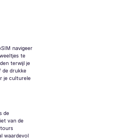
 eSIM navigeer
weeltjes te
en terwijl je
f de drukke
 je culturele
s de
iet van de
 tours
al waardevol