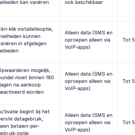
gebieden kan variëren
ook beschikbaar
Eén-klik installatieoptie,
Alleen data (SMS en
snelheden kunnen
oproepen alleen via
Tot 
variëren in afgelegen
VoIP-apps)
gebieden
Opwaarderen mogelijk,
Alleen data (SMS en
bundel moet binnen 180
oproepen alleen via
Tot 
dagen na aankoop
VoIP-apps)
geactiveerd worden
Activatie begint bij het
Alleen data (SMS en
eerste datagebruik,
oproepen alleen via
Tot 
geen betalen-per-
VoIP-apps)
gebruik-optie