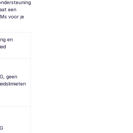
ondersteuning
aat een
IMs voor je
ing en
eid
G, geen
eidslimieten
5G