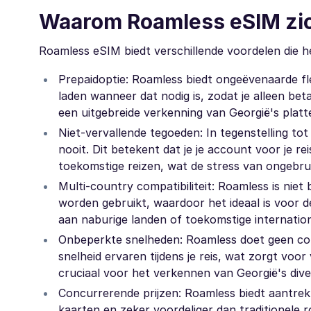
Waarom Roamless eSIM zic
Roamless eSIM biedt verschillende voordelen die h
Prepaidoptie: Roamless biedt ongeëvenaarde flexi
laden wanneer dat nodig is, zodat je alleen beta
een uitgebreide verkenning van Georgië's plattel
Niet-vervallende tegoeden: In tegenstelling to
nooit. Dit betekent dat je je account voor je r
toekomstige reizen, wat de stress van ongebrui
Multi-country compatibiliteit: Roamless is niet
worden gebruikt, waardoor het ideaal is voor
aan naburige landen of toekomstige internation
Onbeperkte snelheden: Roamless doet geen conce
snelheid ervaren tijdens je reis, wat zorgt voo
cruciaal voor het verkennen van Georgië's div
Concurrerende prijzen: Roamless biedt aantrekk
kaarten en zeker voordeliger dan traditionele 